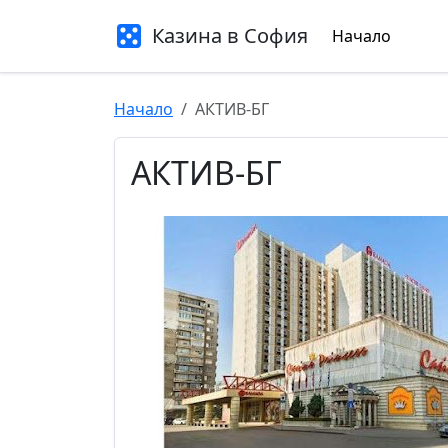
Казина в София
Начало
Начало
АКТИВ-БГ
АКТИВ-БГ