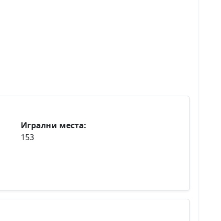
Игрални места:
153