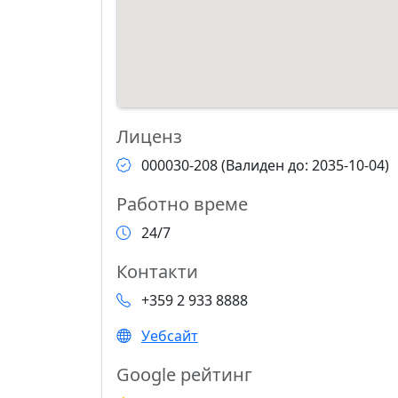
Лиценз
000030-208 (Валиден до: 2035-10-04)
Работно време
24/7
Контакти
+359 2 933 8888
Уебсайт
Google рейтинг