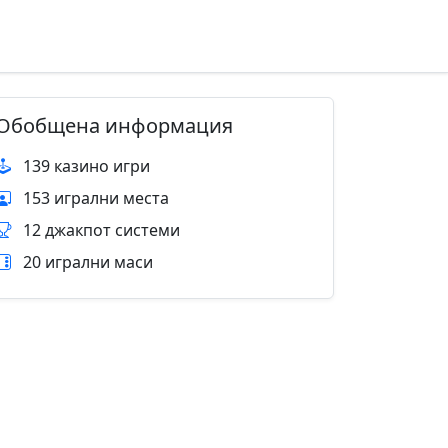
Обобщена информация
139 казино игри
153 игрални места
12 джакпот системи
20 игрални маси