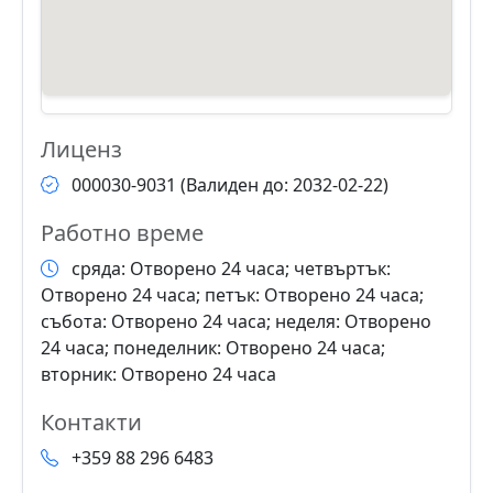
Лиценз
000030-9031 (Валиден до: 2032-02-22)
Работно време
сряда: Отворено 24 часа; четвъртък:
Отворено 24 часа; петък: Отворено 24 часа;
събота: Отворено 24 часа; неделя: Отворено
24 часа; понеделник: Отворено 24 часа;
вторник: Отворено 24 часа
Контакти
+359 88 296 6483