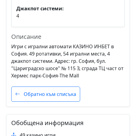
Джакпот системи:
4
Описание
Игри с игрални автомати КАЗИНО ИНБЕТ в
София. 49 ротативки, 54 игрални места, 4
джакпот системи. Адрес: гр. София, бул.
"Цариградско шосе" № 115 З, сграда ТЦ част от
Хермес парк-София-The Mall
Обратно към списъка
Обобщена информация
49 казино игри